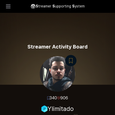
S
treamer
S
upporting
S
ystem
Streamer Activity Board
340
906
Ylimitado