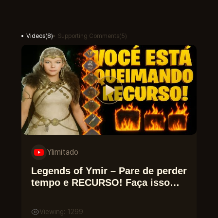
Videos
(
8
)
Supporting Comments
(
5
)
Ylimitado
Legends of Ymir – Pare de perder
tempo e RECURSO! Faça isso
certo!
Viewing: 1299