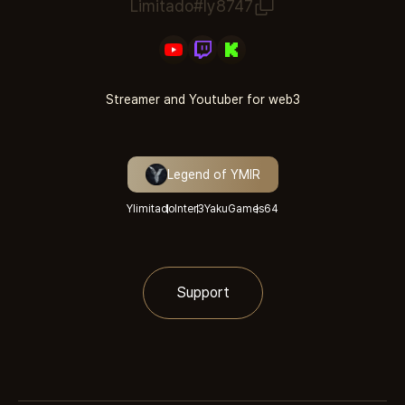
Limitado#ly8747
Streamer and Youtuber for web3
Legend of YMIR
Ylimitado
Inter3
YakuGames
64
Support