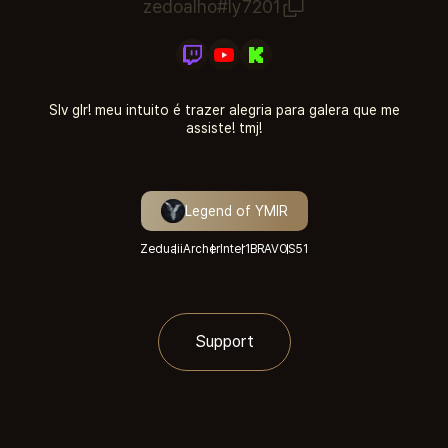
zedoalho#ly7201
Slv glr! meu intuito é trazer alegria para galera que me
assiste! tmj!
Legend of YMIR
Zeduaii
Archer
Inter1
BRAVOS
51
Support