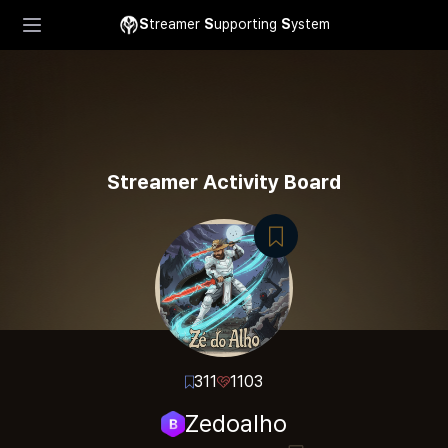
S
treamer
S
upporting
S
ystem
Streamer Activity Board
311
1103
Zedoalho