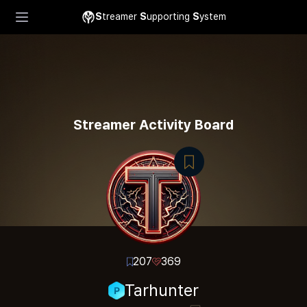
S
treamer
S
upporting
S
ystem
Streamer Activity Board
207
369
Tarhunter