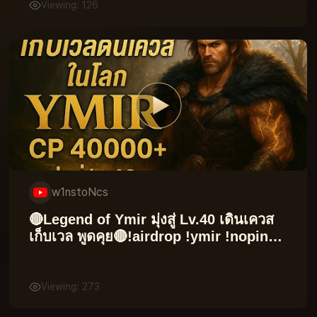
Viewing: 126
w1nstoNcs
🔴Legend of Ymir มุ่งสู่ Lv.40 เดินเควส
เก็บเวล พูดคุย🔴!airdrop !ymir !noping
!shopee !tradeit !tipme
Viewing: 273