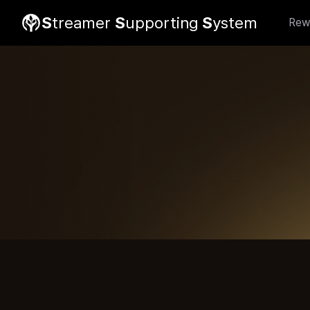
S
treamer
S
upporting
S
ystem
Rew