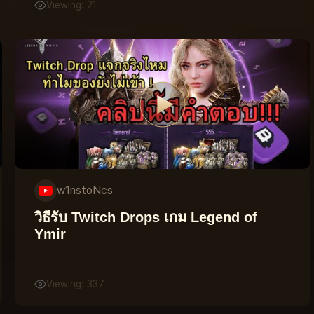
Viewing: 21
w1nstoNcs
วิธีรับ Twitch Drops เกม Legend of
Ymir
Viewing: 337