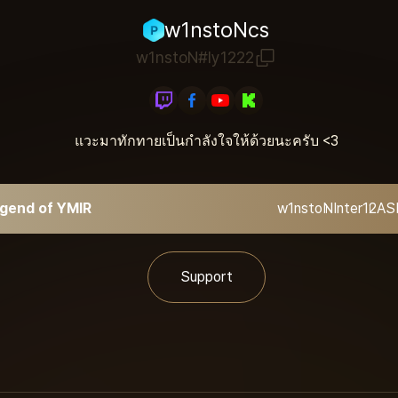
w1nstoNcs
w1nstoN#ly1222
แวะมาทักทายเป็นกำลังใจให้ด้วยนะครับ <3
gend of YMIR
w1nstoN
Inter12
AS
Support