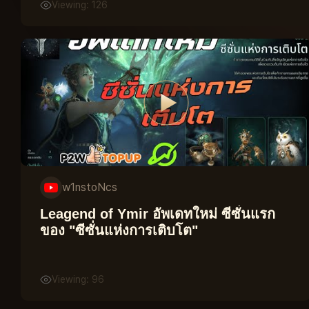
Viewing: 126
w1nstoNcs
Leagend of Ymir อัพเดทใหม่ ซีซั่นแรก
ของ "ซีซั่นแห่งการเติบโต"
Viewing: 96