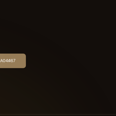
IA044
67